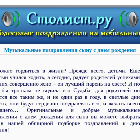
Музыкальные поздравления сыну с днем рождения
ожно гордиться в жизни? Прежде всего, детьми. Еще
сын учился ходить, а сегодня, радует родителей успехами
них совершенно ясно – он лучший парень на свете! И по
 бы тропкам не водила его Судьба, для родителей он
тся все таким же, и не один раз в году, в светлые дни
тв, они будут сердечно поздравлять его, и желать всего
учшего… Оригинальные и добрые музыкальные
авления с днем рождения для сына вы можете выбрать
в нашей обширной подборке поздравлений к дню
ния!