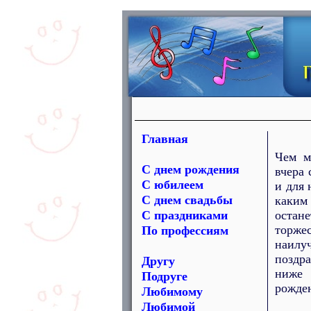
Главная
Чем м
С днем рождения
вчера 
С юбилеем
и для 
С днем свадьбы
каким
С праздниками
остане
торжес
По профессиям
наил
поздр
Другу
ниже 
Подруге
рожде
Любимому
Любимой