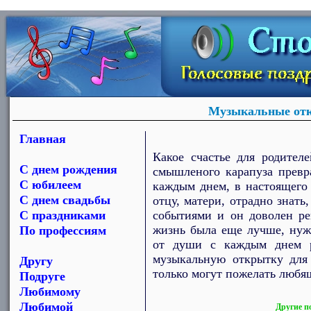
Музыкальные отк
Главная
Какое счастье для родител
С днем рождения
смышленого карапуза превр
С юбилеем
каждым днем, в настоящего
С днем свадьбы
отцу, матери, отрадно знат
С праздниками
событиями и он доволен р
жизнь была еще лучше, нуж
По профессиям
от души с каждым днем 
музыкальную открытку для 
Другу
только могут пожелать любя
Подруге
Любимому
Любимой
Другие п